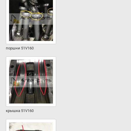
поршни 51V160
крышка 51V160